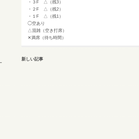
・３F △（残3）
・２F △（残2）
・１F △（残1）
◯空あり
△混雑（空き打席）
✕満席（待ち時間）
新しい記事
ー