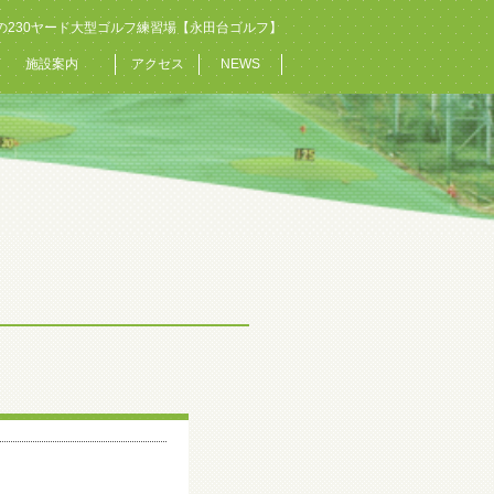
の230ヤード大型ゴルフ練習場【永田台ゴルフ】
施設案内
アクセス
NEWS