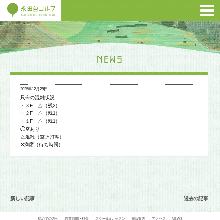
2025年12月28日
只今の混雑状況
・３F △（残2）
・２F △（残1）
・１F △（残1）
◯空あり
△混雑（空き打席）
✕満席（待ち時間）
新しい記事
過去の記事
初めての方へ
営業時間・料金
スクール&レッスン
施設案内
アクセス
NEWS