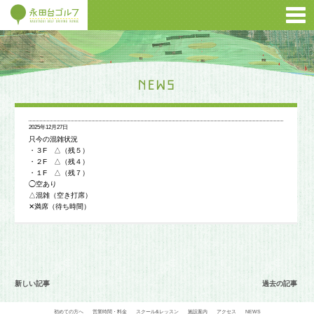
2025年12月27日
只今の混雑状況
・３F △（残５）
・２F △（残４）
・１F △（残７）
◯空あり
△混雑（空き打席）
✕満席（待ち時間）
新しい記事
過去の記事
初めての方へ
営業時間・料金
スクール&レッスン
施設案内
アクセス
NEWS