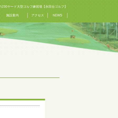
の230ヤード大型ゴルフ練習場【永田台ゴルフ】
施設案内
アクセス
NEWS