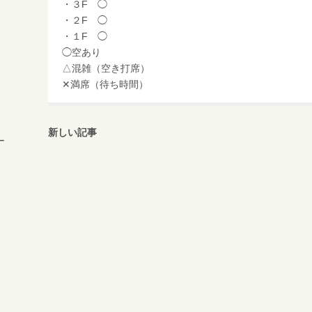
・３F ◯
・２F ◯
・１F ◯
◯空あり
△混雑（空き打席）
✕満席（待ち時間）
新しい記事
ー