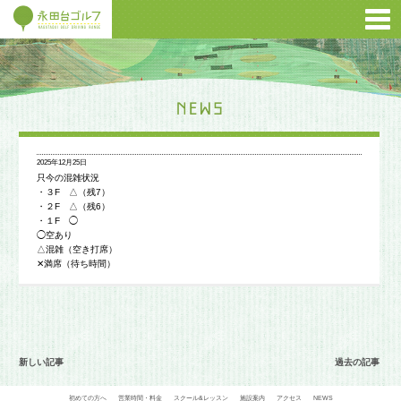
2025年12月25日
只今の混雑状況
・３F △（残7）
・２F △（残6）
・１F ◯
◯空あり
△混雑（空き打席）
✕満席（待ち時間）
新しい記事
過去の記事
初めての方へ
営業時間・料金
スクール&レッスン
施設案内
アクセス
NEWS