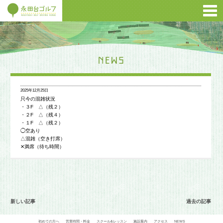
2025年12月25日
只今の混雑状況
・３F △（残２）
・２F △（残４）
・１F △（残２）
◯空あり
△混雑（空き打席）
✕満席（待ち時間）
新しい記事
過去の記事
初めての方へ
営業時間・料金
スクール&レッスン
施設案内
アクセス
NEWS