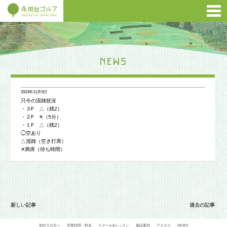
2023年11月5日
只今の混雑状況
・３F △（残2）
・２F ✕（5分）
・１F △（残2）
◯空あり
△混雑（空き打席）
✕満席（待ち時間）
新しい記事
過去の記事
初めての方へ
営業時間・料金
スクール&レッスン
施設案内
アクセス
NEWS