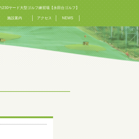
の230ヤード大型ゴルフ練習場【永田台ゴルフ】
施設案内
アクセス
NEWS