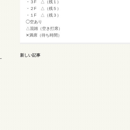
・３F △（残１）
・２F △（残５）
・１F △（残３）
◯空あり
△混雑（空き打席）
✕満席（待ち時間）
新しい記事
ー