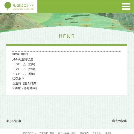
2023年11月3日
只今の混雑状況
・３F △（残6）
・２F △（残3）
・１F △（残6）
◯空あり
△混雑（空き打席）
✕満席（待ち時間）
新しい記事
過去の記事
初めての方へ
営業時間・料金
スクール&レッスン
施設案内
アクセス
NEWS