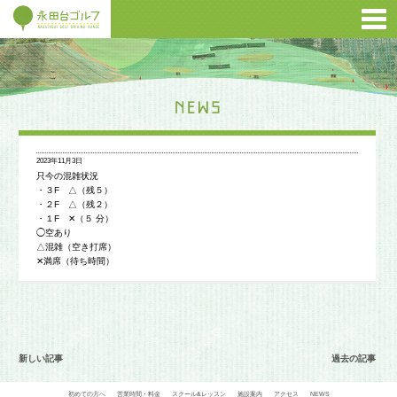
2023年11月3日
只今の混雑状況
・３F △（残５）
・２F △（残２）
・１F ✕（５ 分）
◯空あり
△混雑（空き打席）
✕満席（待ち時間）
新しい記事
過去の記事
初めての方へ
営業時間・料金
スクール&レッスン
施設案内
アクセス
NEWS