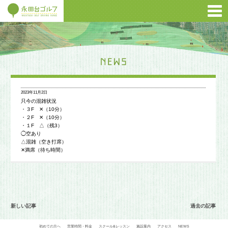
2023年11月2日
只今の混雑状況
・３F ✕（10分）
・２F ✕（10分）
・１F △（残3）
◯空あり
△混雑（空き打席）
✕満席（待ち時間）
新しい記事
過去の記事
初めての方へ
営業時間・料金
スクール&レッスン
施設案内
アクセス
NEWS