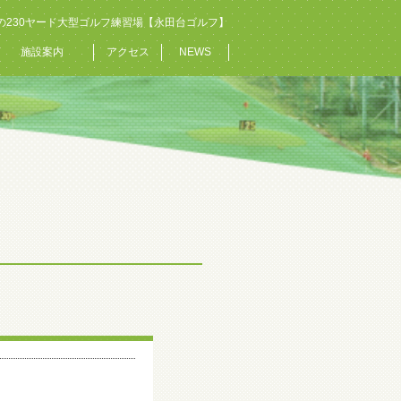
の230ヤード大型ゴルフ練習場【永田台ゴルフ】
施設案内
アクセス
NEWS