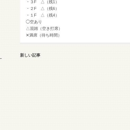
・３F △（残1）
・２F △（残6）
・１F △（残4）
◯空あり
△混雑（空き打席）
✕満席（待ち時間）
新しい記事
ー