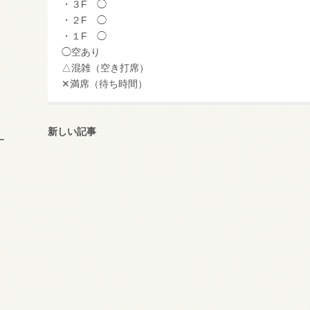
・３F ◯
・２F ◯
・１F ◯
◯空あり
△混雑（空き打席）
✕満席（待ち時間）
新しい記事
ー