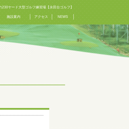
の230ヤード大型ゴルフ練習場【永田台ゴルフ】
施設案内
アクセス
NEWS