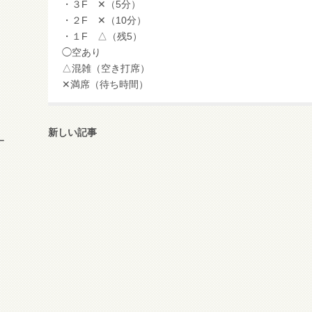
・３F ✕（5分）
・２F ✕（10分）
・１F △（残5）
◯空あり
△混雑（空き打席）
✕満席（待ち時間）
新しい記事
ー