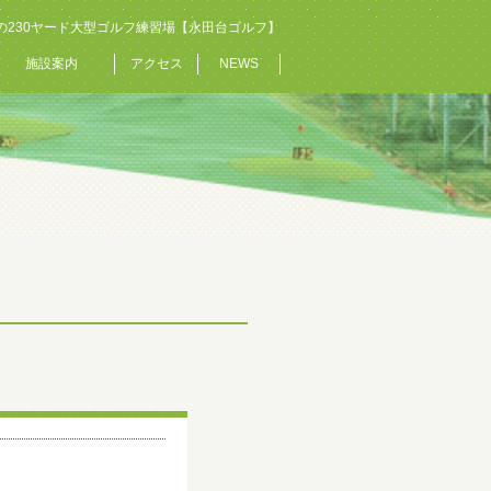
の230ヤード大型ゴルフ練習場【永田台ゴルフ】
施設案内
アクセス
NEWS