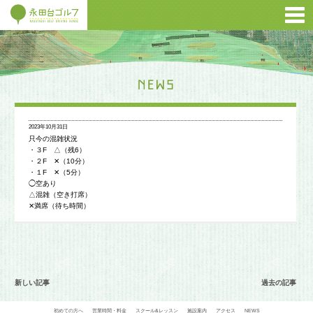
2023年10月31日
只今の混雑状況
・３F △（残6）
・２F ✕（10分）
・１F ✕（5分）
◯空あり
△混雑（空き打席）
✕満席（待ち時間）
新しい記事
過去の記事
初めての方へ
営業時間・料金
スクール&レッスン
施設案内
アクセス
NEWS