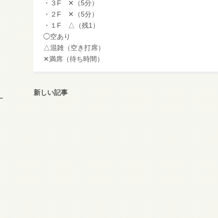
・３F ✕（5分）
・２F ✕（5分）
・１F △（残1）
◯空あり
△混雑（空き打席）
✕満席（待ち時間）
新しい記事
ー