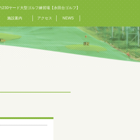
の230ヤード大型ゴルフ練習場【永田台ゴルフ】
施設案内
アクセス
NEWS