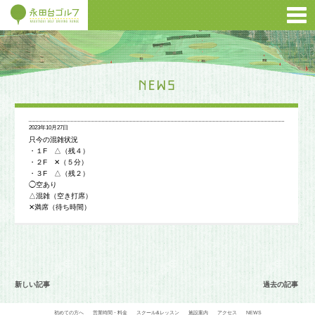
2023年10月27日
只今の混雑状況
・１F △（残４）
・２F ✕（５分）
・３F △（残２）
◯空あり
△混雑（空き打席）
✕満席（待ち時間）
新しい記事
過去の記事
初めての方へ
営業時間・料金
スクール&レッスン
施設案内
アクセス
NEWS