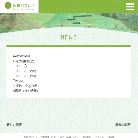
2023年10月26日
只今の混雑状況
・１F ◯
・２F △（残2）
・３F △（残3）
◯空あり
△混雑（空き打席）
✕満席（待ち時間）
新しい記事
過去の記事
初めての方へ
営業時間・料金
スクール&レッスン
施設案内
アクセス
NEWS