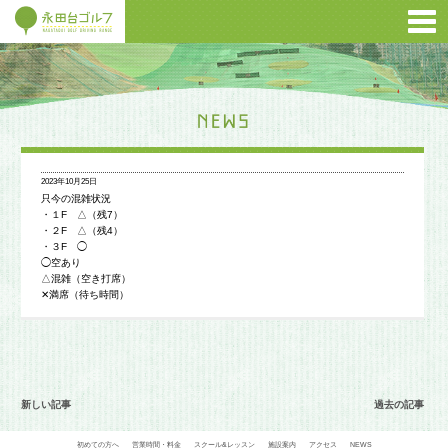
2023年10月25日
只今の混雑状況
・１F △（残7）
・２F △（残4）
・３F ◯
◯空あり
△混雑（空き打席）
✕満席（待ち時間）
新しい記事
過去の記事
初めての方へ
営業時間・料金
スクール&レッスン
施設案内
アクセス
NEWS