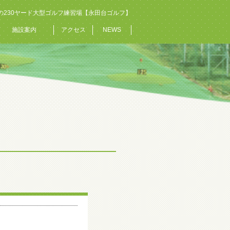
の230ヤード大型ゴルフ練習場【永田台ゴルフ】
施設案内
アクセス
NEWS