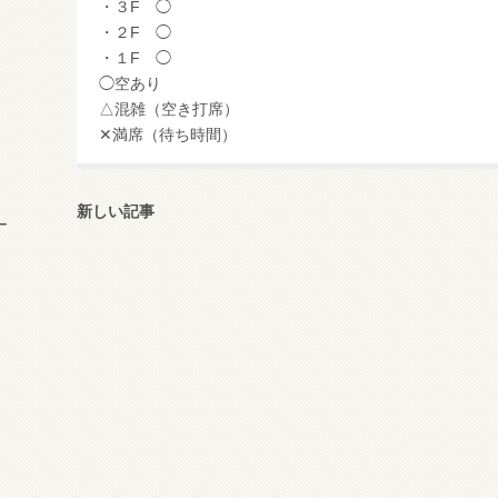
・３F ◯
・２F ◯
・１F ◯
◯空あり
△混雑（空き打席）
✕満席（待ち時間）
新しい記事
ー