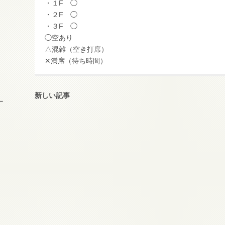
・１F ◯
・２F ◯
・３F ◯
◯空あり
△混雑（空き打席）
✕満席（待ち時間）
新しい記事
ー