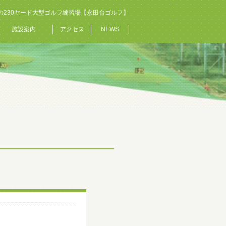
の230ヤード大型ゴルフ練習場【永田台ゴルフ】
施設案内
アクセス
NEWS