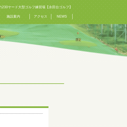
の230ヤード大型ゴルフ練習場【永田台ゴルフ】
施設案内
アクセス
NEWS