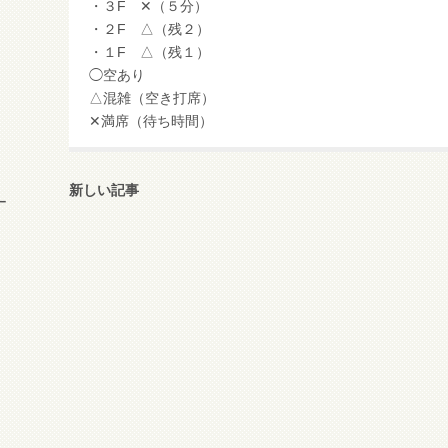
・３F ✕（５分）
・２F △（残２）
・１F △（残１）
◯空あり
△混雑（空き打席）
✕満席（待ち時間）
新しい記事
ー