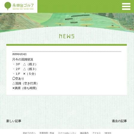
2025年6月4日
只今の混雑状況
・３F △（残２）
・２F △（残３）
・１F ✕（５分）
◯空あり
△混雑（空き打席）
✕満席（待ち時間）
新しい記事
過去の記事
初めての方へ
営業時間・料金
スクール&レッスン
施設案内
アクセス
NEWS