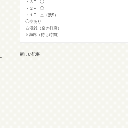
・３F ◯
・２F ◯
・１F △（残5）
◯空あり
△混雑（空き打席）
✕満席（待ち時間）
新しい記事
ー