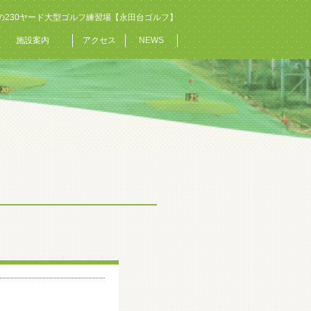
の230ヤード大型ゴルフ練習場【永田台ゴルフ】
施設案内
アクセス
NEWS