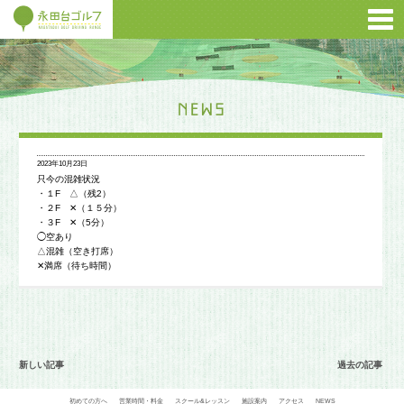
2023年10月23日
只今の混雑状況
・１F △（残2）
・２F ✕（１５分）
・３F ✕（5分）
◯空あり
△混雑（空き打席）
✕満席（待ち時間）
新しい記事
過去の記事
初めての方へ
営業時間・料金
スクール&レッスン
施設案内
アクセス
NEWS