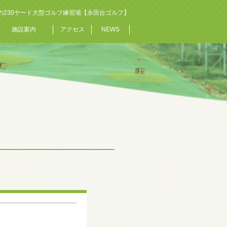
の230ヤード大型ゴルフ練習場【永田台ゴルフ】
施設案内
アクセス
NEWS