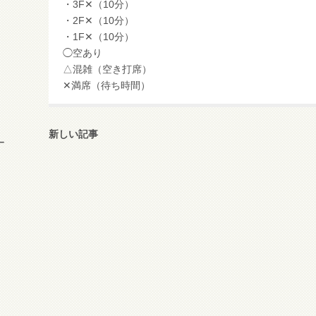
・3F✕（10分）
・2F✕（10分）
・1F✕（10分）
◯空あり
△混雑（空き打席）
✕満席（待ち時間）
新しい記事
ー