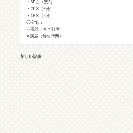
・3F△（残2）
・2F✕（5分）
・1F✕（5分）
◯空あり
△混雑（空き打席）
✕満席（待ち時間）
新しい記事
ー