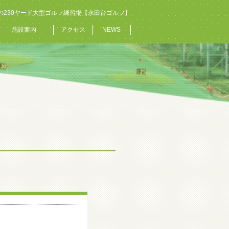
の230ヤード大型ゴルフ練習場【永田台ゴルフ】
施設案内
アクセス
NEWS