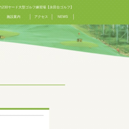
の230ヤード大型ゴルフ練習場【永田台ゴルフ】
施設案内
アクセス
NEWS