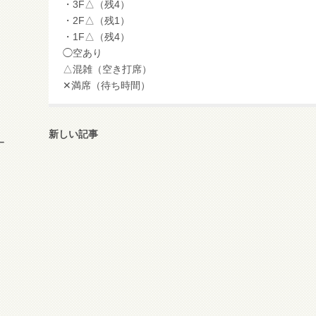
・3F△（残4）
・2F△（残1）
・1F△（残4）
◯空あり
△混雑（空き打席）
✕満席（待ち時間）
新しい記事
ー