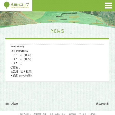
2025年3月25日
只今の混雑状況
・３F △（残４）
・２F △（残３）
・１F ◯
◯空あり
△混雑（空き打席）
✕満席（待ち時間）
新しい記事
過去の記事
初めての方へ
営業時間・料金
スクール&レッスン
施設案内
アクセス
NEWS