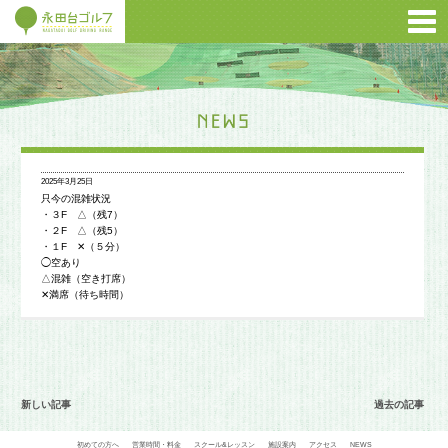
2025年3月25日
只今の混雑状況
・３F △（残7）
・２F △（残5）
・１F ✕（５分）
◯空あり
△混雑（空き打席）
✕満席（待ち時間）
新しい記事
過去の記事
初めての方へ
営業時間・料金
スクール&レッスン
施設案内
アクセス
NEWS