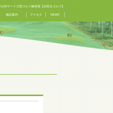
の230ヤード大型ゴルフ練習場【永田台ゴルフ】
施設案内
アクセス
NEWS