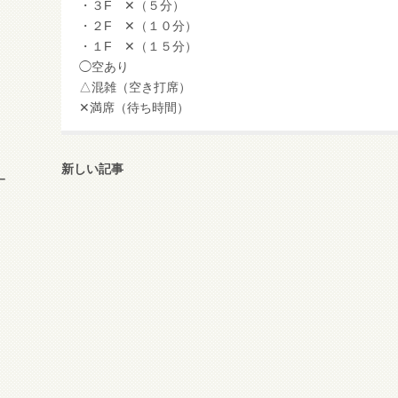
・３F ✕（５分）
・２F ✕（１０分）
・１F ✕（１５分）
◯空あり
△混雑（空き打席）
✕満席（待ち時間）
新しい記事
ー