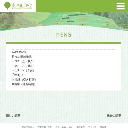
2025年3月24日
只今の混雑状況
・３F △（残5）
・２F △（残3）
・１F ✕（５分）
◯空あり
△混雑（空き打席）
✕満席（待ち時間）
新しい記事
過去の記事
初めての方へ
営業時間・料金
スクール&レッスン
施設案内
アクセス
NEWS