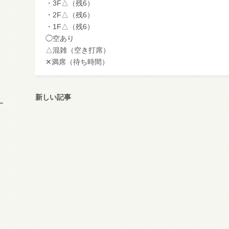
・3F△（残6）
・2F△（残6）
・1F△（残6）
◯空あり
△混雑（空き打席）
✕満席（待ち時間）
新しい記事
ー