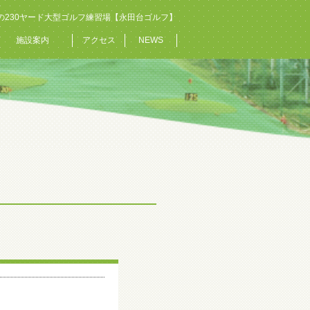
の230ヤード大型ゴルフ練習場【永田台ゴルフ】
施設案内
アクセス
NEWS