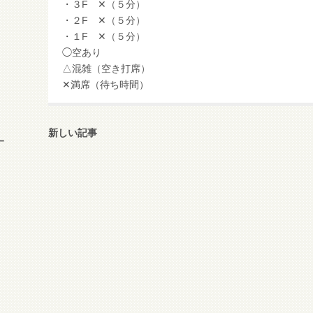
・３F ✕（５分）
・２F ✕（５分）
・１F ✕（５分）
◯空あり
△混雑（空き打席）
✕満席（待ち時間）
新しい記事
ー