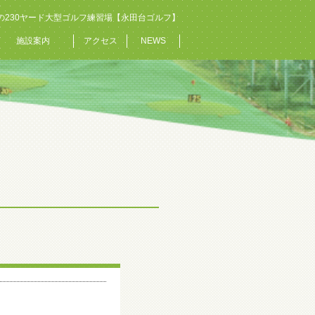
の230ヤード大型ゴルフ練習場【永田台ゴルフ】
施設案内
アクセス
NEWS