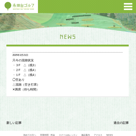
2025年3月21日
只今の混雑状況
・３F △（残3）
・２F △（残4）
・１F △（残4）
◯空あり
△混雑（空き打席）
✕満席（待ち時間）
新しい記事
過去の記事
初めての方へ
営業時間・料金
スクール&レッスン
施設案内
アクセス
NEWS