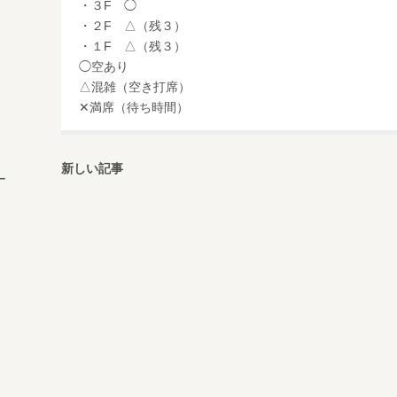
・３F ◯
・２F △（残３）
・１F △（残３）
◯空あり
△混雑（空き打席）
✕満席（待ち時間）
新しい記事
ー