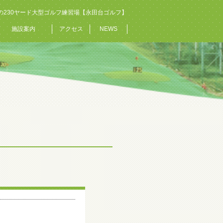
の230ヤード大型ゴルフ練習場【永田台ゴルフ】
施設案内
アクセス
NEWS