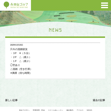
2025年3月20日
只今の混雑状況
・３F ✕（５分）
・２F △（残１）
・１F △（残２）
◯空あり
△混雑（空き打席）
✕満席（待ち時間）
新しい記事
過去の記事
初めての方へ
営業時間・料金
スクール&レッスン
施設案内
アクセス
NEWS