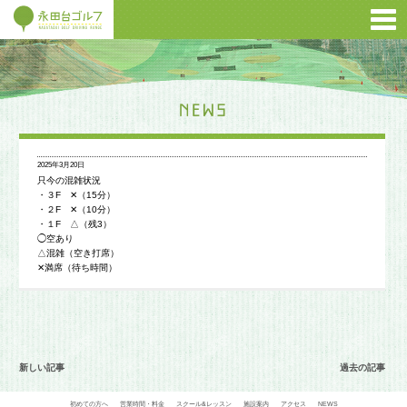
2025年3月20日
只今の混雑状況
・３F ✕（15分）
・２F ✕（10分）
・１F △（残3）
◯空あり
△混雑（空き打席）
✕満席（待ち時間）
新しい記事
過去の記事
初めての方へ
営業時間・料金
スクール&レッスン
施設案内
アクセス
NEWS