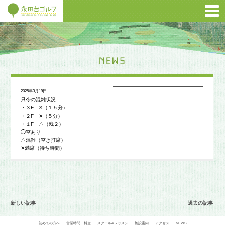
2025年3月19日
只今の混雑状況
・３F ✕（１５分）
・２F ✕（５分）
・１F △（残２）
◯空あり
△混雑（空き打席）
✕満席（待ち時間）
新しい記事
過去の記事
初めての方へ
営業時間・料金
スクール&レッスン
施設案内
アクセス
NEWS