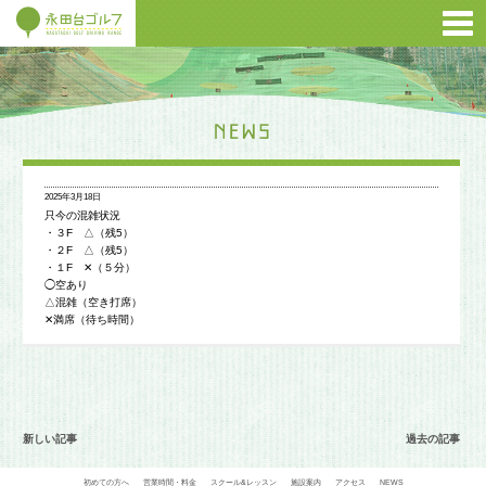
2025年3月18日
只今の混雑状況
・３F △（残5）
・２F △（残5）
・１F ✕（５分）
◯空あり
△混雑（空き打席）
✕満席（待ち時間）
新しい記事
過去の記事
初めての方へ
営業時間・料金
スクール&レッスン
施設案内
アクセス
NEWS