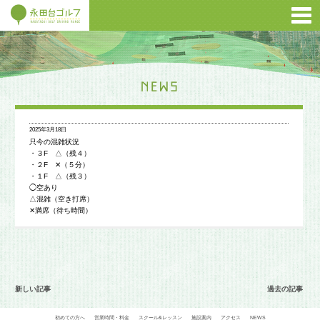
2025年3月18日
只今の混雑状況
・３F △（残４）
・２F ✕（５分）
・１F △（残３）
◯空あり
△混雑（空き打席）
✕満席（待ち時間）
新しい記事
過去の記事
初めての方へ
営業時間・料金
スクール&レッスン
施設案内
アクセス
NEWS