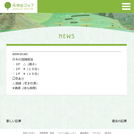
2025年3月18日
只今の混雑状況
・３F △（残６）
・２F ✕（１０分）
・１F ✕（１０分）
◯空あり
△混雑（空き打席）
✕満席（待ち時間）
新しい記事
過去の記事
初めての方へ
営業時間・料金
スクール&レッスン
施設案内
アクセス
NEWS