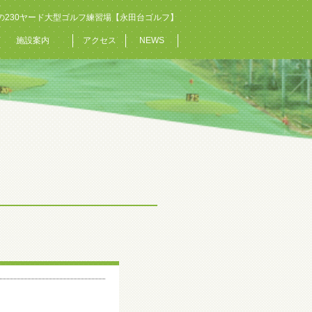
の230ヤード大型ゴルフ練習場【永田台ゴルフ】
施設案内
アクセス
NEWS