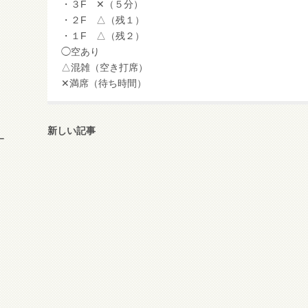
・３F ✕（５分）
・２F △（残１）
・１F △（残２）
◯空あり
△混雑（空き打席）
✕満席（待ち時間）
新しい記事
ー