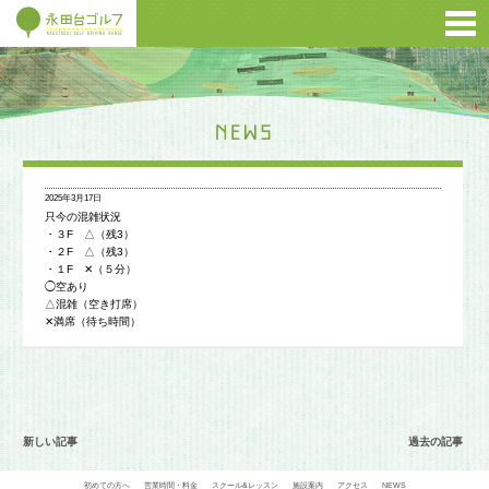
2025年3月17日
只今の混雑状況
・３F △（残3）
・２F △（残3）
・１F ✕（５分）
◯空あり
△混雑（空き打席）
✕満席（待ち時間）
新しい記事
過去の記事
初めての方へ
営業時間・料金
スクール&レッスン
施設案内
アクセス
NEWS