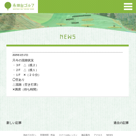
2025年3月17日
只今の混雑状況
・３F △（残２）
・２F △（残１）
・１F ✕（２０分）
◯空あり
△混雑（空き打席）
✕満席（待ち時間）
新しい記事
過去の記事
初めての方へ
営業時間・料金
スクール&レッスン
施設案内
アクセス
NEWS