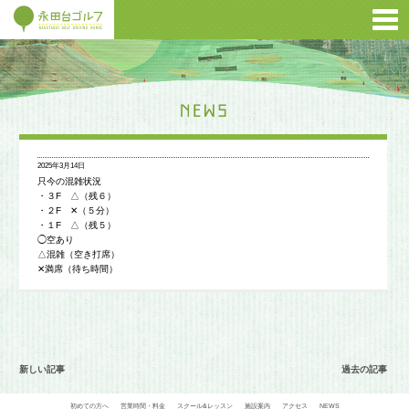
2025年3月14日
只今の混雑状況
・３F △（残６）
・２F ✕（５分）
・１F △（残５）
◯空あり
△混雑（空き打席）
✕満席（待ち時間）
新しい記事
過去の記事
初めての方へ
営業時間・料金
スクール&レッスン
施設案内
アクセス
NEWS