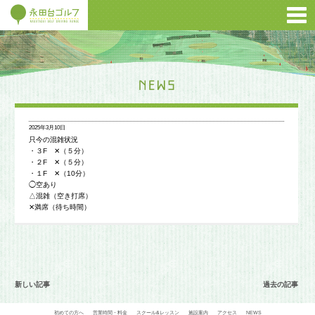
2025年3月10日
只今の混雑状況
・３F ✕（５分）
・２F ✕（５分）
・１F ✕（10分）
◯空あり
△混雑（空き打席）
✕満席（待ち時間）
新しい記事
過去の記事
初めての方へ
営業時間・料金
スクール&レッスン
施設案内
アクセス
NEWS