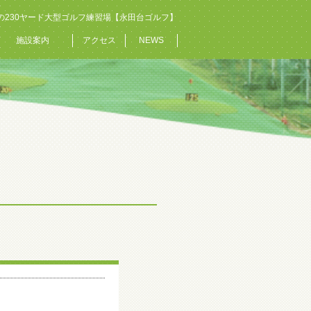
の230ヤード大型ゴルフ練習場【永田台ゴルフ】
施設案内
アクセス
NEWS