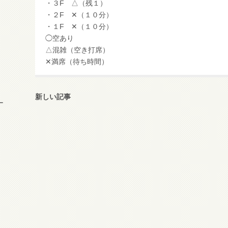
・３F △（残１）
・２F ✕（１０分）
・１F ✕（１０分）
◯空あり
△混雑（空き打席）
✕満席（待ち時間）
新しい記事
ー