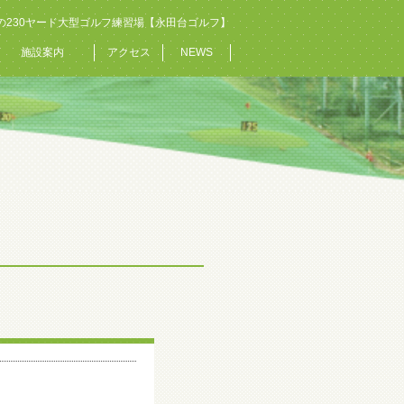
の230ヤード大型ゴルフ練習場【永田台ゴルフ】
施設案内
アクセス
NEWS