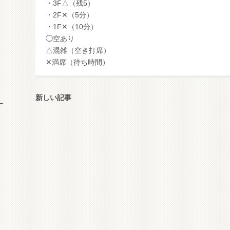
・3F△（残5）
・2F✕（5分）
・1F✕（10分）
◯空あり
△混雑（空き打席）
✕満席（待ち時間）
新しい記事
ー