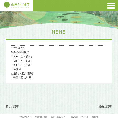
2025年3月10日
只今の混雑状況
・３F △（残４）
・２F ✕（５分）
・１F ✕（５分）
◯空あり
△混雑（空き打席）
✕満席（待ち時間）
新しい記事
過去の記事
初めての方へ
営業時間・料金
スクール&レッスン
施設案内
アクセス
NEWS